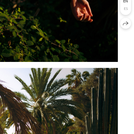
EN
ES